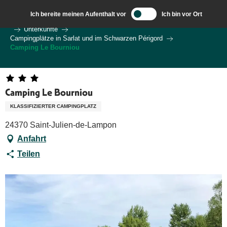
Aller
Ich bereite meinen Aufenthalt vor
Ich bin vor Ort
au
Wilkommen in Sarlat und im Perigord
Ich bereite meine Reise vor
Unterkünfte
contenu
Campingplätze in Sarlat und im Schwarzen Périgord
principal
Camping Le Bourniou
Camping Le Bourniou
KLASSIFIZIERTER CAMPINGPLATZ
24370 Saint-Julien-de-Lampon
Anfahrt
Teilen