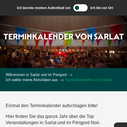
Aller
Ich bereite meinen Aufenthalt vor
Ich bin vor Ort
au
contenu
principal
TERMINKALENDER VON SARLAT
Wilkommen in Sarlat und im Perigord
Ich wähle meine Aktivitäten aus
Terminkalender von Sarlat
Einmal den Terminkalender aufschlagen bitte!
Hier finden Sie das ganze Jahr über die Top
Veranstaltungen in Sarlat und im Périgord Noir.