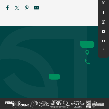
SEMAINE DE LA NUIT : Sur la piste des petits carnivores à
Black magic Band
Marché gourmand nocturne à Valojoulx
Été Actif : Pack raft
Atelier bracelet porte-bonheur
Marché gourmand nocturne aux Eyzies
Bal des pompiers Le Lardin
Fantaisies
Cinéma en plein air : Super Girl
Concert de "New sky"
PEIRAGUDA en Concert
Festival rêve en Vézère