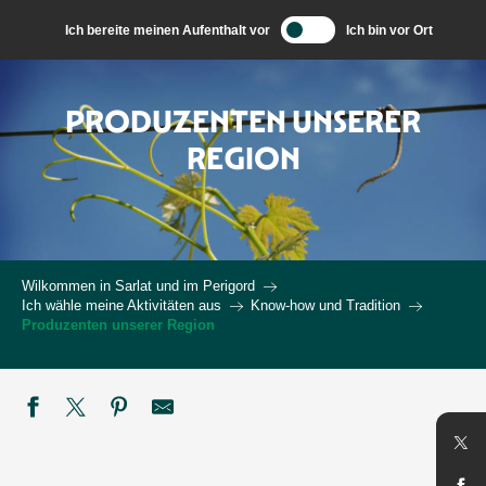
Aller
Ich bereite meinen Aufenthalt vor
Ich bin vor Ort
au
contenu
principal
PRODUZENTEN UNSERER
REGION
Wilkommen in Sarlat und im Perigord
Ich wähle meine Aktivitäten aus
Know-how und Tradition
Produzenten unserer Region