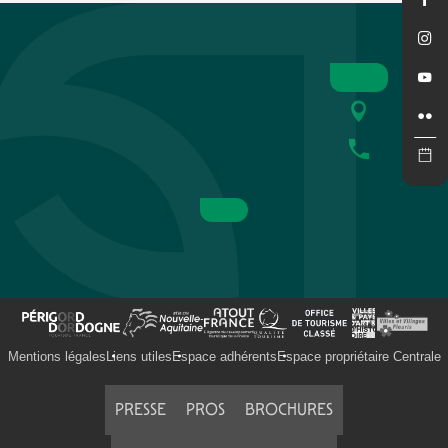
Domaine Chante l'Oiseau
Foie Gras Grolière
Ferme des Roumevies
La Ferme de la Truffe
La truffière de Vielcroze
Les Noyeraies du Lander
Elevage d'Oies du Bouyssou
Le Moulin de Maneyrol
Domaine de Lasfargues
La Sauca Vielha
La Ferme de Fages
Elevage d'oies du Pech
Mentions légales
Liens utiles
Espace adhérents
Espace propriétaire Centrale
PRESSE
PROS
BROCHURES