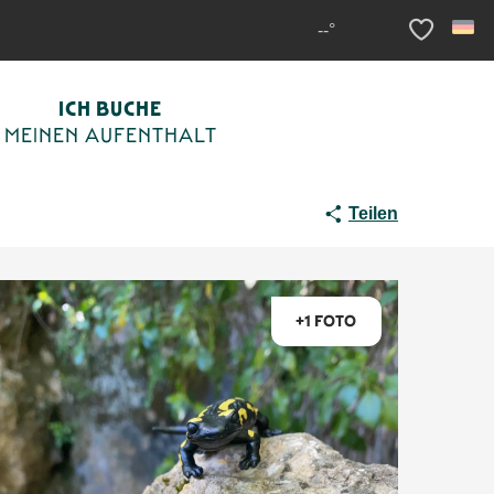
 au Conquil
--°
Voir les fav
ICH BUCHE
MEINEN AUFENTHALT
Teilen
+1 FOTO