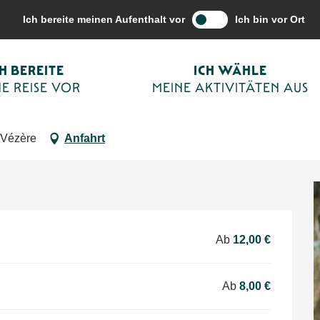
vitäten aus
Terminkalender von Sarlat
Animaux et rituels magiques
Ich bereite meinen Aufenthalt vor
Ich bin vor Ort
n 21:00 bis zu 22:00
CH BEREITE
ICH WÄHLE
onquil
E REISE VOR
MEINE AKTIVITÄTEN AUS
D ERHOLUNG
ÖRTLICHE VERANSTALTUNGEN
SCHAUSPIEL
-Vézère
Anfahrt
Ab
12,00 €
Ab
8,00 €