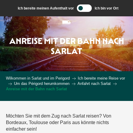
Aller
Ich bereite meinen Aufenthalt vor
Ich bin vor Ort
au
contenu
principal
ANREISE MIT DER BAHN NACH
SARLAT
Wilkommen in Sarlat und im Perigord
Ich bereite meine Reise vor
Um das Périgord herumkommen
Anfahrt nach Sarlat
Anreise mit der Bahn nach Sarlat
Möchten Sie mit dem Zug nach Sarlat reisen? Von
Bordeaux, Toulouse oder Paris aus könnte nichts
einfacher sein!