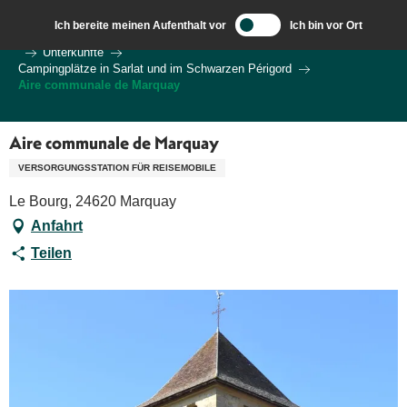
Aller
Ich bereite meinen Aufenthalt vor
Ich bin vor Ort
au
Wilkommen in Sarlat und im Perigord
Ich bereite meine Reise vor
Unterkünfte
contenu
Campingplätze in Sarlat und im Schwarzen Périgord
principal
Aire communale de Marquay
Aire communale de Marquay
VERSORGUNGSSTATION FÜR REISEMOBILE
Le Bourg, 24620 Marquay
Anfahrt
Teilen