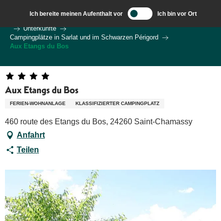
Aller
Ich bereite meinen Aufenthalt vor
Ich bin vor Ort
au
Wilkommen in Sarlat und im Perigord
Ich bereite meine Reise vor
Unterkünfte
contenu
Campingplätze in Sarlat und im Schwarzen Périgord
principal
Aux Etangs du Bos
Aux Etangs du Bos
FERIEN-WOHNANLAGE
KLASSIFIZIERTER CAMPINGPLATZ
460 route des Etangs du Bos, 24260 Saint-Chamassy
Anfahrt
Teilen