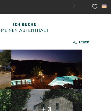
ord
Camping La Ferme de Villeneuve
--°
Voir les fav
ICH BUCHE
MEINEN AUFENTHALT
Teilen
+ 3