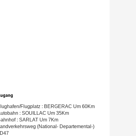
ugang
ugang
lughafen/Flugplatz : BERGERAC Um 60Km
utobahn : SOUILLAC Um 35Km
ahnhof : SARLAT Um 7Km
andverkehrsweg (National- Departemental-)
 D47