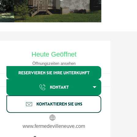
Öffnungszeiten & Kontaktdate
Heute Geöffnet
Öffnungszeiten ansehen
RESERVIEREN SIE IHRE UNTERKUNFT
KONTAKT
KONTAKTIEREN SIE UNS
www.fermedevilleneuve.com