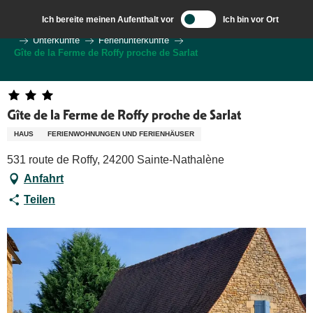
Aller
Ich bereite meinen Aufenthalt vor
Ich bin vor Ort
au
Wilkommen in Sarlat und im Perigord
Ich bereite meine Reise vor
Unterkünfte
Ferienunterkünfte
contenu
Gîte de la Ferme de Roffy proche de Sarlat
principal
Gîte de la Ferme de Roffy proche de Sarlat
HAUS
FERIENWOHNUNGEN UND FERIENHÄUSER
531 route de Roffy, 24200 Sainte-Nathalène
Anfahrt
Teilen