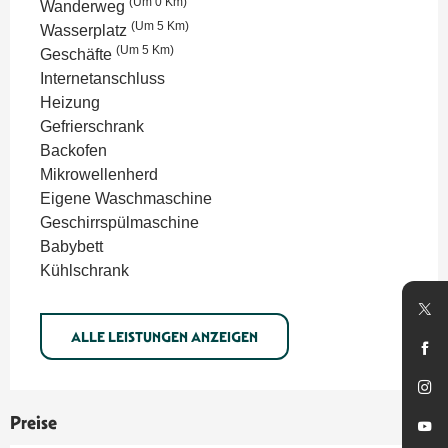
(Um 0 Km)
Wanderweg
(Um 5 Km)
Wasserplatz
(Um 5 Km)
Geschäfte
Internetanschluss
Heizung
Gefrierschrank
Backofen
Mikrowellenherd
Eigene Waschmaschine
Geschirrspülmaschine
Babybett
Kühlschrank
ALLE LEISTUNGEN ANZEIGEN
Preise