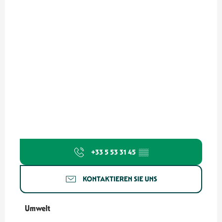
+33 5 53 31 45
▒▒
KONTAKTIEREN SIE UNS
Umwelt
Umwelt