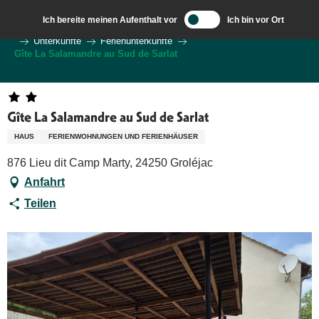
Aller
Ich bereite meinen Aufenthalt vor
Ich bin vor Ort
au
Wilkommen in Sarlat und im Perigord
Ich bereite meine Reise vor
Unterkünfte
Ferienunterkünfte
contenu
Gîte La Salamandre au Sud de Sarlat
principal
Gîte La Salamandre au Sud de Sarlat
HAUS
FERIENWOHNUNGEN UND FERIENHÄUSER
876 Lieu dit Camp Marty, 24250 Groléjac
Anfahrt
Teilen