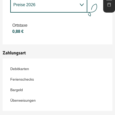
Preise 2026
Bis zum
31 August 2026
Ortstaxe
0,88 €
ab
1 September 2026
bis zum
30
November 2026
Preise 2027
Zahlungsart
Debitkarten
Ferienschecks
Bargeld
Überweisungen