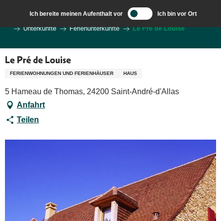
Aller
Ich bereite meinen Aufenthalt vor
Ich bin vor Ort
au
Wilkommen in Sarlat und im Perigord
Ich bereite meine Reise vor
Unterkünfte
Ferienunterkünfte
Le Pré de Louise
contenu
principal
Le Pré de Louise
FERIENWOHNUNGEN UND FERIENHÄUSER
HAUS
5 Hameau de Thomas, 24200 Saint-André-d'Allas
Anfahrt
Teilen