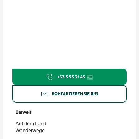
+33 5 53 31 45
▒▒
KONTAKTIEREN SIE UNS
Umwelt
Umwelt
Auf dem Land
Wanderwege