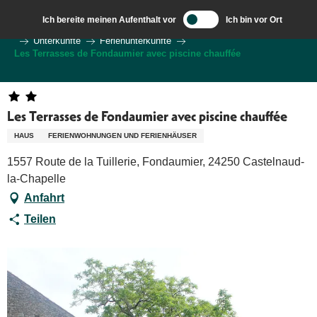
Aller
Ich bereite meinen Aufenthalt vor
Ich bin vor Ort
au
Wilkommen in Sarlat und im Perigord
Ich bereite meine Reise vor
Unterkünfte
Ferienunterkünfte
contenu
Les Terrasses de Fondaumier avec piscine chauffée
principal
Les Terrasses de Fondaumier avec piscine chauffée
HAUS
FERIENWOHNUNGEN UND FERIENHÄUSER
1557 Route de la Tuillerie, Fondaumier, 24250 Castelnaud-
la-Chapelle
Anfahrt
Teilen