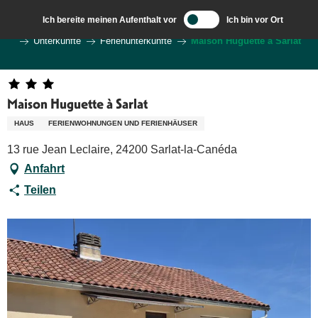
Aller
Ich bereite meinen Aufenthalt vor
Ich bin vor Ort
au
Wilkommen in Sarlat und im Perigord
Ich bereite meine Reise vor
Unterkünfte
Ferienunterkünfte
Maison Huguette à Sarlat
contenu
principal
Maison Huguette à Sarlat
HAUS
FERIENWOHNUNGEN UND FERIENHÄUSER
13 rue Jean Leclaire, 24200 Sarlat-la-Canéda
Anfahrt
Teilen