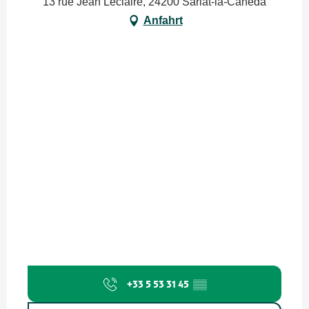
13 rue Jean Leclaire, 24200 Sarlat-la-Canéda
Anfahrt
+33 5 53 31 45
▒▒