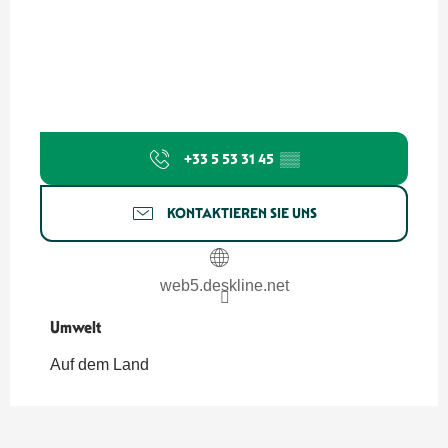
+33 5 53 31 45
▒▒
KONTAKTIEREN SIE UNS
web5.deskline.net
Umwelt
Umwelt
Auf dem Land