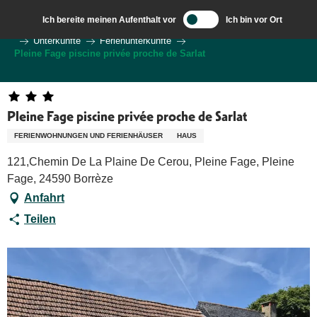
Aller
Ich bereite meinen Aufenthalt vor
Ich bin vor Ort
au
Wilkommen in Sarlat und im Perigord
Ich bereite meine Reise vor
Unterkünfte
Ferienunterkünfte
contenu
Pleine Fage piscine privée proche de Sarlat
principal
Pleine Fage piscine privée proche de Sarlat
FERIENWOHNUNGEN UND FERIENHÄUSER
HAUS
121,Chemin De La Plaine De Cerou, Pleine Fage, Pleine
Fage, 24590 Borrèze
Anfahrt
Teilen