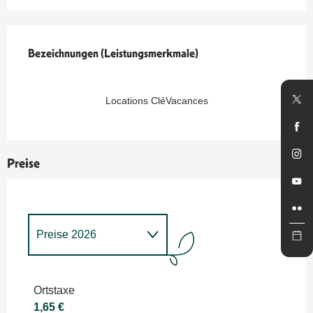
Leistungensmöglichkeiten
Bezeichnungen (Leistungsmerkmale)
Bezeichnungen (Leistungsmerkmale)
Locations CléVacances
Preise
Preise 2026
Preise 2027
Ortstaxe
1,65 €