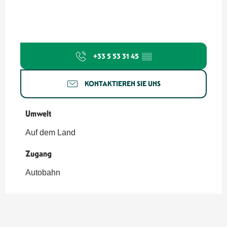
+33 5 53 31 45
▒▒
KONTAKTIEREN SIE UNS
Umwelt
Umwelt
Auf dem Land
Zugang
Zugang
Autobahn