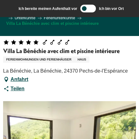
Aller
Ich bereite meinen Aufenthalt vor
Ich bin vor Ort
au
Wilkommen in Sarlat und im Perigord
Ich bereite meine Reise vor
Unterkünfte
Ferienunterkünfte
contenu
Villa La Bénéchie avec clim et piscine intérieure
principal
Villa La Bénéchie avec clim et piscine intérieure
FERIENWOHNUNGEN UND FERIENHÄUSER
HAUS
La Bénéchie, La Bénéchie, 24370 Pechs-de-l'Espérance
Anfahrt
Teilen