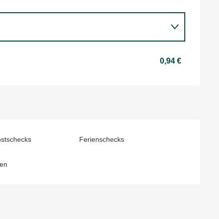
0,94 €
ostschecks
Ferienschecks
en