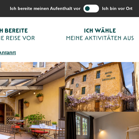
ise vor
Unterkünfte
Hotels
Hôtel des Récollets
Ich bereite meinen Aufenthalt vor
Ich bin vor Ort
CH BEREITE
ICH WÄHLE
E REISE VOR
MEINE AKTIVITÄTEN AUS
Anfahrt