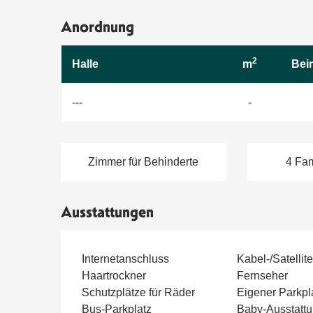
Anordnung
2
Halle
m
Bei
---
-
Zimmer für Behinderte
4 Fa
Ausstattungen
Internetanschluss
Kabel-/Satellit
Haartrockner
Fernseher
Schutzplätze für Räder
Eigener Parkpl
Bus-Parkplatz
Baby-Ausstatt