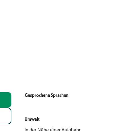
Gesprochene Sprachen
Gesprochene Sprachen
Umwelt
Umwelt
In der Nähe einer Autobahn