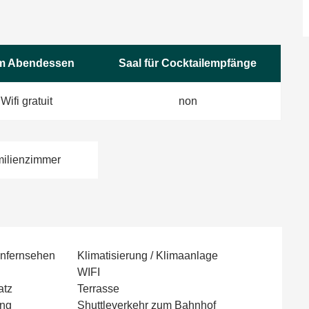
m Abendessen
Saal für Cocktailempfänge
Wifi gratuit
non
milienzimmer
enfernsehen
Klimatisierung / Klimaanlage
WIFI
atz
Terrasse
ung
Shuttleverkehr zum Bahnhof