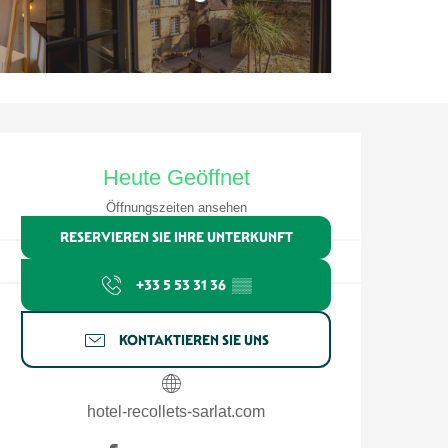
Öffnungszeiten & Kontaktdate
Heute Geöffnet
Öffnungszeiten ansehen
RESERVIEREN SIE IHRE UNTERKUNFT
+33 5 53 31 36
▒▒
KONTAKTIEREN SIE UNS
hotel-recollets-sarlat.com