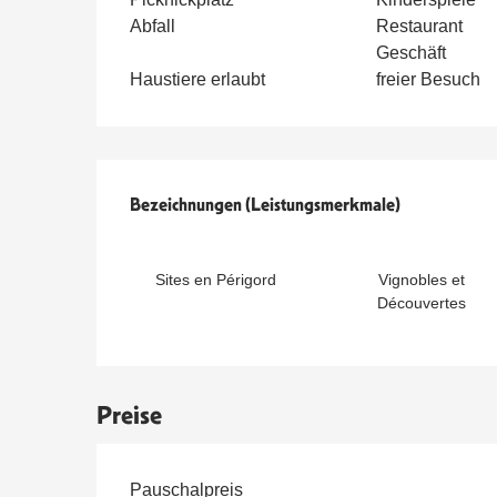
Abfall
Restaurant
Geschäft
Haustiere erlaubt
freier Besuch
Leistungensmöglichkeit
Bezeichnungen (Leistungsmerkmale)
Bezeichnungen (Leistungsmerkmale)
Sites en Périgord
Vignobles et
Découvertes
Preise
Preise 2026
Pauschalpreis