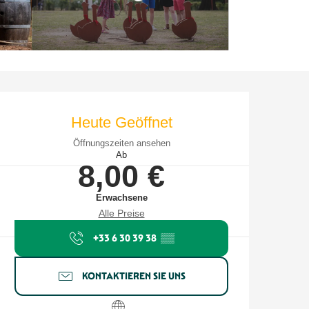
Öffnungszeiten & Kontaktdate
Heute Geöffnet
Öffnungszeiten ansehen
Ab
8,00 €
Erwachsene
Alle Preise
+33 6 30 39 38
▒▒
KONTAKTIEREN SIE UNS