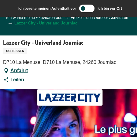
Aller
Ich bereite meinen Aufenthalt vor
Ich bin vor Ort
au
Wilkommen in Sarlat und im Perigord
Ich wähle meine Aktivitäten aus
Freizeit- und Outdoor-Aktivitäten
contenu
Lazzer City - Univerland Journiac
principal
Lazzer City - Univerland Journiac
SCHIESSEN
D710 La Menuse, D710 La Menuse, 24260 Journiac
Anfahrt
Teilen