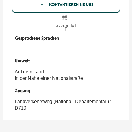
KONTAKTIEREN SIE UNS
lazzercity.fr
Gesprochene Sprachen
Gesprochene Sprachen
Umwelt
Umwelt
Auf dem Land
In der Nähe einer Nationalstraße
Zugang
Zugang
Landverkehrsweg (National- Departemental-) :
D710