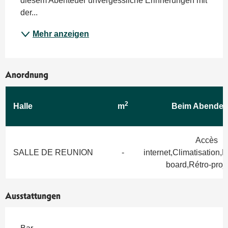
diesem Abenteuer unvergessliche Erinnerungen mit 
der...
Mehr anzeigen
Anordnung
2
Halle
m
Beim Abendes
Accès
SALLE DE REUNION
-
internet,Climatisation,
board,Rétro-proj
Ausstattungen