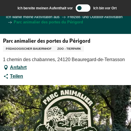
Aller
Ich bereite meinen Aufenthalt vor
Ich bin vor Ort
au
Wilkommen in Sarlat und im Perigord
Ich wähle meine Aktivitäten aus
Freizeit- und Outdoor-Aktivitäten
contenu
Parc animalier des portes du Périgord
principal
Parc animalier des portes du Périgord
PÄDAGOGISCHER BAUERNHOF
ZOO - TIERPARK
1 chemin des chabannes, 24120 Beauregard-de-Terrasson
Anfahrt
Teilen