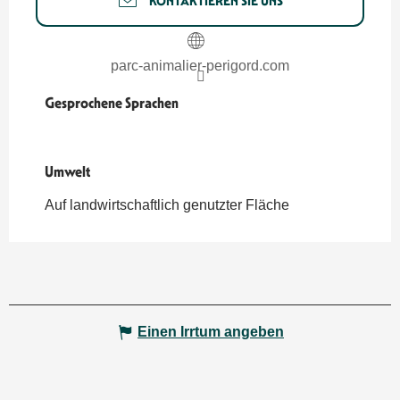
KONTAKTIEREN SIE UNS
parc-animalier-perigord.com
Gesprochene Sprachen
Gesprochene Sprachen
Umwelt
Umwelt
Auf landwirtschaftlich genutzter Fläche
Einen Irrtum angeben