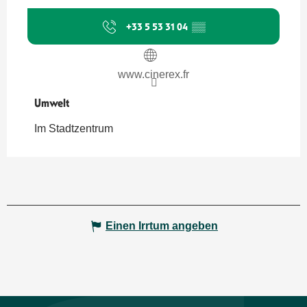
+33 5 53 31 04
▒▒
www.cinerex.fr
Umwelt
Umwelt
Im Stadtzentrum
Einen Irrtum angeben