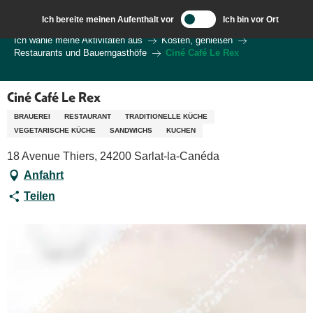
Aller
Ich bereite meinen Aufenthalt vor
Ich bin vor Ort
au
Wilkommen in Sarlat und im Perigord
Ich wähle meine Aktivitäten aus
Kosten, genießen
contenu
Restaurants und Bauerngasthöfe
Ciné Café Le Rex
principal
Ciné Café Le Rex
BRAUEREI
RESTAURANT
TRADITIONELLE KÜCHE
VEGETARISCHE KÜCHE
SANDWICHS
KUCHEN
18 Avenue Thiers, 24200 Sarlat-la-Canéda
Anfahrt
Teilen