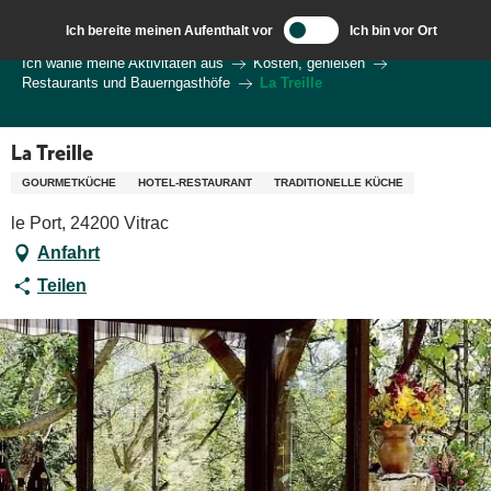
Aller
Ich bereite meinen Aufenthalt vor
Ich bin vor Ort
au
Wilkommen in Sarlat und im Perigord
Ich wähle meine Aktivitäten aus
Kosten, genießen
contenu
Restaurants und Bauerngasthöfe
La Treille
principal
La Treille
GOURMETKÜCHE
HOTEL-RESTAURANT
TRADITIONELLE KÜCHE
le Port, 24200 Vitrac
Anfahrt
Teilen