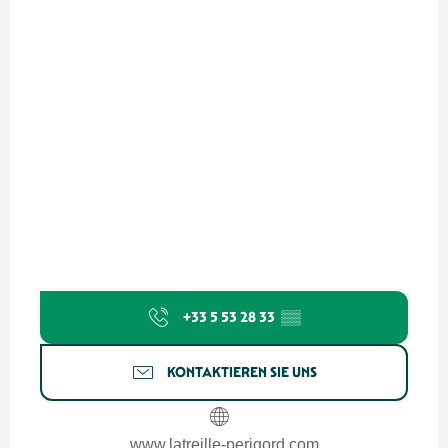
+33 5 53 28 33
▒▒
KONTAKTIEREN SIE UNS
www.latreille-perigord.com