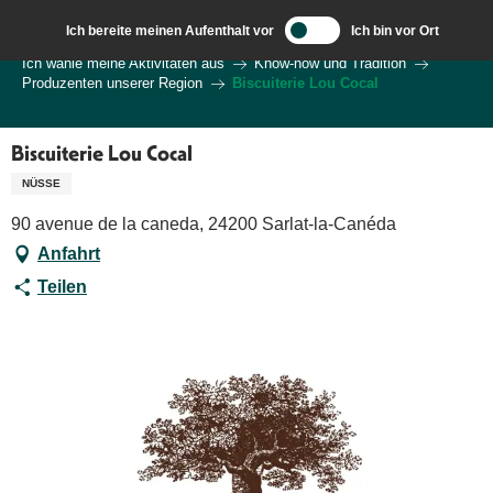
Aller
Ich bereite meinen Aufenthalt vor
Ich bin vor Ort
au
Wilkommen in Sarlat und im Perigord
Ich wähle meine Aktivitäten aus
Know-how und Tradition
contenu
Produzenten unserer Region
Biscuiterie Lou Cocal
principal
Biscuiterie Lou Cocal
NÜSSE
90 avenue de la caneda, 24200 Sarlat-la-Canéda
Anfahrt
Teilen