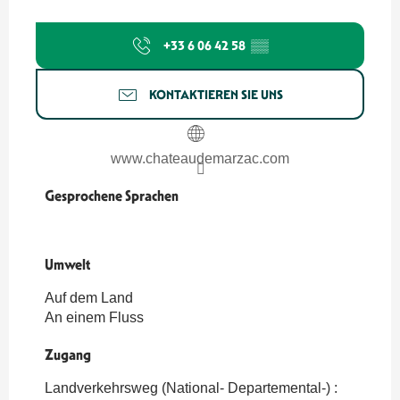
+33 6 06 42 58
▒▒
KONTAKTIEREN SIE UNS
www.chateaudemarzac.com
Gesprochene Sprachen
Gesprochene Sprachen
Umwelt
Umwelt
Auf dem Land
An einem Fluss
Zugang
Zugang
Landverkehrsweg (National- Departemental-) :