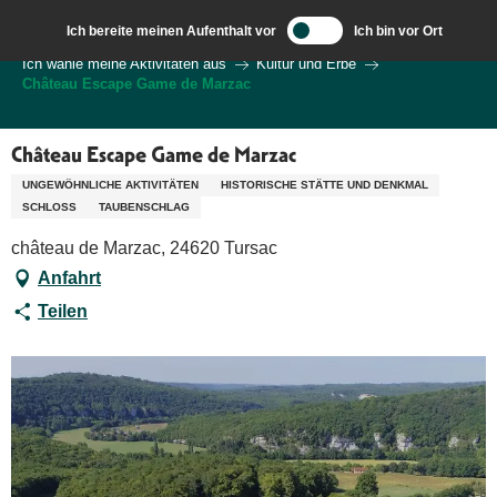
Aller
Ich bereite meinen Aufenthalt vor
Ich bin vor Ort
au
Wilkommen in Sarlat und im Perigord
Ich wähle meine Aktivitäten aus
Kultur und Erbe
contenu
Château Escape Game de Marzac
principal
Château Escape Game de Marzac
UNGEWÖHNLICHE AKTIVITÄTEN
HISTORISCHE STÄTTE UND DENKMAL
SCHLOSS
TAUBENSCHLAG
château de Marzac, 24620 Tursac
Anfahrt
Teilen