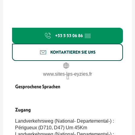
+33 5 53 06 86
▒▒
KONTAKTIEREN SIE UNS
www.sites-les-eyzies.fr
Gesprochene Sprachen
Gesprochene Sprachen
Zugang
Zugang
Landverkehrsweg (National- Departemental-) :
Périgueux (D710, D47) Um 45Km
Landverkehrsweg (National- Departemental-) :