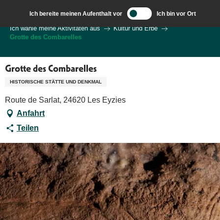
Aller
Ich bereite meinen Aufenthalt vor
Ich bin vor Ort
au
Wilkommen in Sarlat und im Perigord
Ich wähle meine Aktivitäten aus
Kultur und Erbe
contenu
Grotte des Combarelles
principal
Grotte des Combarelles
HISTORISCHE STÄTTE UND DENKMAL
Route de Sarlat, 24620 Les Eyzies
Anfahrt
Teilen