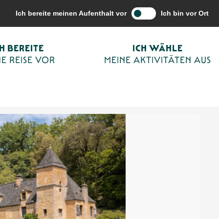
vitäten aus
Spaziergänge und Wanderungen
Spaziergänge zu Fuß
Ich bereite meinen Aufenthalt vor
Ich bin vor Ort
CH BEREITE
ICH WÄHLE
nt-Crépin-et-Carlucet
E REISE VOR
MEINE AKTIVITÄTEN AUS