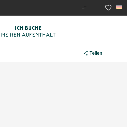
Wanderrouten rund um Sarlat
--°
Voir les fav
ICH BUCHE
MEINEN AUFENTHALT
Teilen