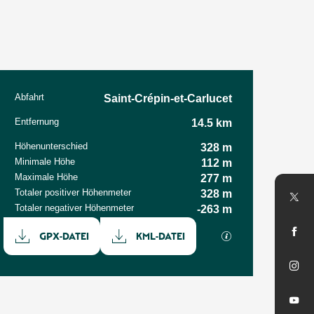
Abfahrt
Praktische Informationen
Saint-Crépin-et-Carlucet
Entfernung
14.5 km
Höhenunterschied
328 m
Minimale Höhe
112 m
Maximale Höhe
277 m
Totaler positiver Höhenmeter
328 m
Totaler negativer Höhenmeter
-263 m
Dokumentation
Mit GPX / KML-Da
GPX-DATEI
KML-DATEI
Höhenunterschied
328 m de Höhenunterschied