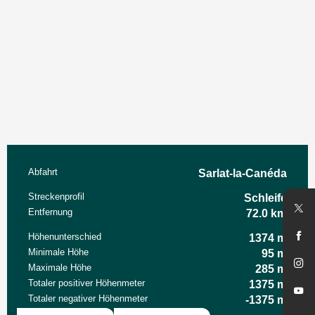
Praktische Informationen
Abfahrt
Sarlat-la-Canéda
Streckenprofil
Schleife
Entfernung
72.0 km
Höhenunterschied
1374 m
Minimale Höhe
95 m
Maximale Höhe
285 m
Totaler positiver Höhenmeter
1375 m
Totaler negativer Höhenmeter
-1375 m