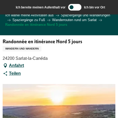
Aller
Ich bereite meinen Aufenthalt vor
Ich bin vor Ort
au
Wilkommen in Sarlat und im Perigord
Ich wähle meine Aktivitäten aus
Spaziergänge und Wanderungen
contenu
Spaziergänge zu Fuß
Wanderrouten rund um Sarlat
principal
Randonnée en itinérance Nord 5 jours
Randonnée en itinérance Nord 5 jours
WANDERN UND WANDERN
24200 Sarlat-la-Canéda
Anfahrt
Teilen