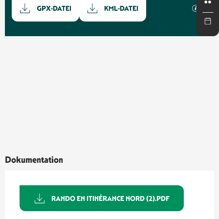
Dokumentation
Mit GP
GPX-DATEI
KML-DATEI
Höhenunterschied
1374 m de Höhenunterschied
Dokumentation
RANDO EN ITINÉRANCE NORD (2).PDF