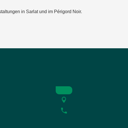
taltungen in Sarlat und im Périgord Noir.
 Baroque
t Segal
e