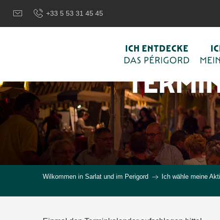
Aller
+33 5 53 31 45 45
au
contenu
principal
ICH ENTDECKE
I
DAS PÉRIGORD
MEIN
TERMI
Wilkommen in Sarlat und im Perigord
Ich wähle meine Akti