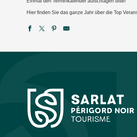
Einmal den Terminkalender aufschlagen bitte!
Hier finden Sie das ganze Jahr über die Top Verans
Festival du Périgord Noir : les minis concerts de l'Ensemble
La Roche enchantée à la Roque Saint-Christophe
Théâtre du Fon du Loup :"F. Verteramo Blues Band"
Été actif - Golf'O
Marché gourmand nocturne à Saint-Léon-sur-Vézère
Été actif : Spéléologie
Commerces en Fête
Les Crépusculaires du Château de Salignac
Monster Spectacular - Siorac
44ème Festival du Périgord Noir - Ballaké Sissoko & Vincen
Festival de théâtre baroque L'Oghmac - La Grande Vadrouill
SEMAINE DE LA NUIT - Défi nature à la ferme de Rozel