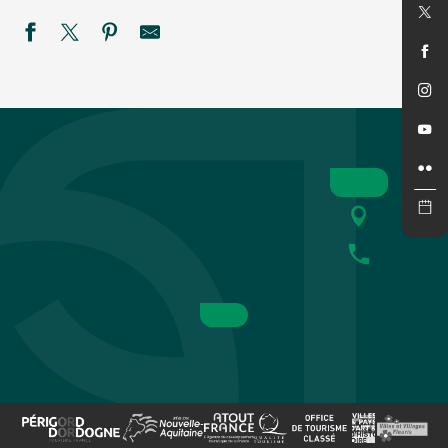
Fête votive à La Roque Gageac
Soirée blanche
Été actif : Tyrolienne géante de la Tour de Moncalou et Esca
Vide Maison
Trophee de France auto/cross sprint/car
Été Actif - Descente en canoë nocturne avec Univerland -
Ciné Concert
Marché des Producteurs de Pays à Saint Laurent la Vallée
Après-midi à Beaupuy
SEMAINE DE LA NUIT : Bal des Chauves-souris à Sainte-
Fête votive à Journiac
2ème course de caisses à savon - Cazoulès