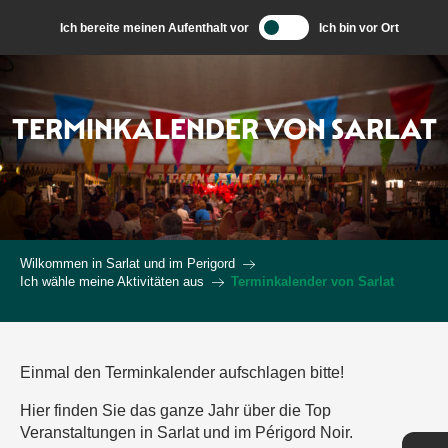
Aller
Ich bereite meinen Aufenthalt vor
Ich bin vor Ort
au
contenu
principal
TERMINKALENDER VON SARLAT
Wilkommen in Sarlat und im Perigord
Ich wähle meine Aktivitäten aus
Terminkalender von Sarlat
Einmal den Terminkalender aufschlagen bitte!
Hier finden Sie das ganze Jahr über die Top
Veranstaltungen in Sarlat und im Périgord Noir.