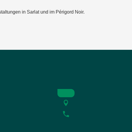
taltungen in Sarlat und im Périgord Noir.
e
 : une affaire préhistorique classée ?
t Segal
 Baroque
érigord