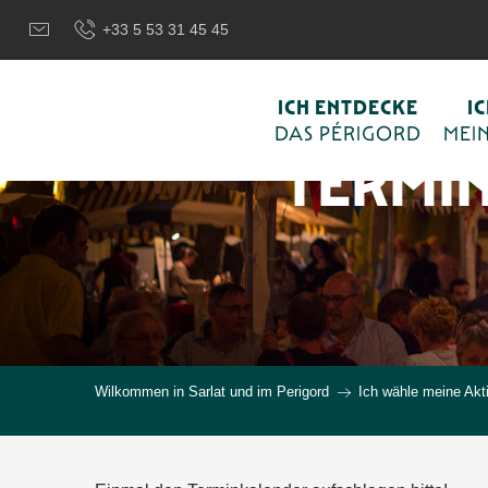
Aller
+33 5 53 31 45 45
au
contenu
principal
ICH ENTDECKE
I
DAS PÉRIGORD
MEIN
TERMI
Wilkommen in Sarlat und im Perigord
Ich wähle meine Akti