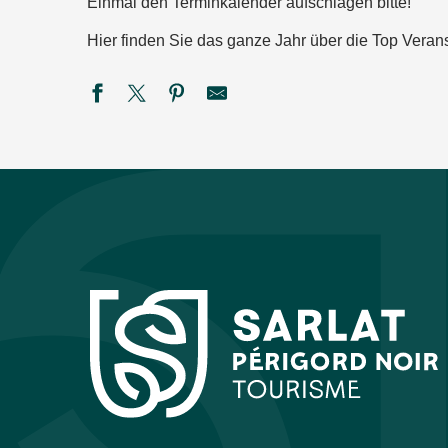
Einmal den Terminkalender aufschlagen bitte!
Hier finden Sie das ganze Jahr über die Top Verans
Été actif - Golf'O
Monster Spectacular - Siorac
Festival de théâtre baroque L'Oghmac - La Grande Vadrouill
Visite - Conférence : Les ossements humains de l'abri Pataud
44ème Festival du Périgord Noir - Ballaké Sissoko & Vincen
Été actif : Spéléologie
Festival du Périgord Noir : les minis concerts de l'Ensemble
La Roche enchantée à la Roque Saint-Christophe
Savoir-faire au rendez-vous : L'Atelier des Fac-Similés du P
Soirée Guinguette
Théâtre du Fon du Loup :"F. Verteramo Blues Band"
Les soirées étoilées au Château de Losse