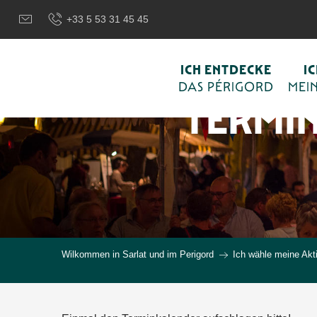
Aller
+33 5 53 31 45 45
au
contenu
principal
ICH ENTDECKE
I
DAS PÉRIGORD
MEIN
TERMI
Wilkommen in Sarlat und im Perigord
Ich wähle meine Akti