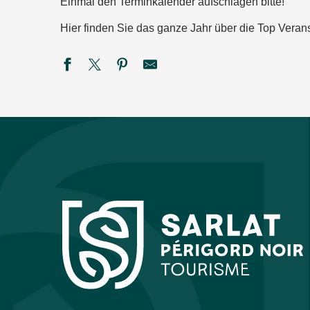
Einmal den Terminkalender aufschlagen bitte!
Hier finden Sie das ganze Jahr über die Top Verans
Repas-concert avec Orville Grant
Soirée année 80 et repas
Été Actif - Combiné vélo assistance électrique et canoë - 
Tropicale nocturne à Univerland
Fête du village à Veyrignac
Marché gourmand nocturne à Audrix
Exposition vente - Créations Buguoises
l'Orgue au marché : Organistes de la Cathédrale de SARLA
SEMAINE DE LA NUIT : Balade contée - La quête du voyag
Actor - Autour du fil
Soirée DJ Sunwill Richards
The Heart Fixers