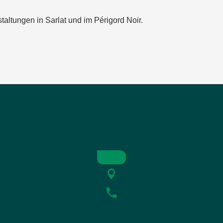
taltungen in Sarlat und im Périgord Noir.
COMPLET
T
eur amoureux