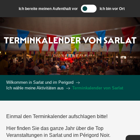
Aller
Ich bereite meinen Aufenthalt vor
Ich bin vor Ort
au
contenu
principal
TERMINKALENDER VON SARLAT
Wilkommen in Sarlat und im Perigord
Ich wähle meine Aktivitäten aus
Terminkalender von Sarlat
Einmal den Terminkalender aufschlagen bitte!
Hier finden Sie das ganze Jahr über die Top
Veranstaltungen in Sarlat und im Périgord Noir.