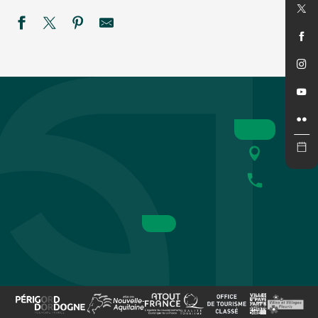
Exposition vente - Créations Buguoises
Soirée année 80 et repas
MAGIES ESTIVALES NOCTURNES A LINARD
Soirée DJ Sunwill Richards
Festival de théâtre baroque L'Oghmac - Rodomantades
Festival du Périgord Noir : Ensemble Baroque du Périgord N
Festival Bach de Belvès : Sextuor in Caelis
l'Orgue au marché : Organistes de la Cathédrale de SARLA
Marché gourmand nocturne
Dîner cabaret
SEMAINE DE LA NUIT : Balade contée - La quête du voyag
Tropicale nocturne à Univerland