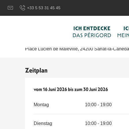
Aller
Wilkommen in Sarlat und im Perigord
Ich wähle meine Akti
+33 5 53 31 45 45
au
contenu
principal
Correspondances
ICH ENTDECKE
I
DAS PÉRIGORD
MEIN
KULTURELL
MALEREI
AUSSTELLUNG
Place Lucien de Maleville, 24200 Sarlat-la-Canéd
Zeitplan
vom
vom
16 Juni 2026
16 Juni 2026
bis zum
bis zum
30 Juni 2026
30 Juni 2026
Montag
10:00 - 19:00
Dienstag
10:00 - 19:00