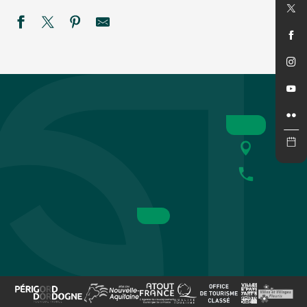
SEMAINE DE LA NUIT - Défi nature à la ferme de Rozel
Les Crépusculaires du Château de Salignac
Savoir-faire au rendez-vous : L'Atelier des Fac-Similés du P
Festival rêve en Vézère
Soirée Guinguette
Été actif - Golf'O - COMPLET
Festival de théâtre baroque L'Oghmac - La Grande Vadrouill
Eté actif 2026 : Pack raft
Les nocturnes au Bournat
Marché gourmand nocturne à Saint-Léon-sur-Vézère
Été actif : Spéléologie
Les soirées étoilées au Château de Losse