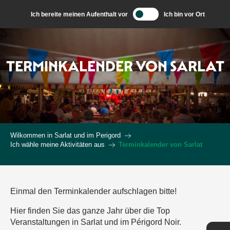
Aller
Ich bereite meinen Aufenthalt vor
Ich bin vor Ort
au
contenu
principal
TERMINKALENDER VON SARLAT
Wilkommen in Sarlat und im Perigord
Ich wähle meine Aktivitäten aus
Terminkalender von Sarlat
Einmal den Terminkalender aufschlagen bitte!
Hier finden Sie das ganze Jahr über die Top
Veranstaltungen in Sarlat und im Périgord Noir.