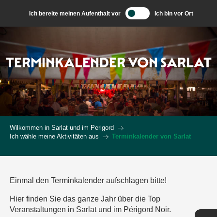
Aller
Ich bereite meinen Aufenthalt vor
Ich bin vor Ort
au
contenu
principal
TERMINKALENDER VON SARLAT
Wilkommen in Sarlat und im Perigord
Ich wähle meine Aktivitäten aus
Terminkalender von Sarlat
Einmal den Terminkalender aufschlagen bitte!
Hier finden Sie das ganze Jahr über die Top
Veranstaltungen in Sarlat und im Périgord Noir.