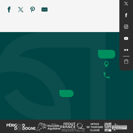
Cinéma en plein air : Super Girl
Bodega du Rugby de St Cyprien
Concert de "New sky"
Eté actif - Paddle à Fossemagne
Marché gourmand à Campagne
Fantaisies
SEMAINE DE LA NUIT : Sur la piste des petits carnivores à
REPAS MUSICAL à LA FERME
Black magic Band
Été Actif : Pack raft
Festival rêve en Vézère
Été Actif - Spéléologie -COMPLET