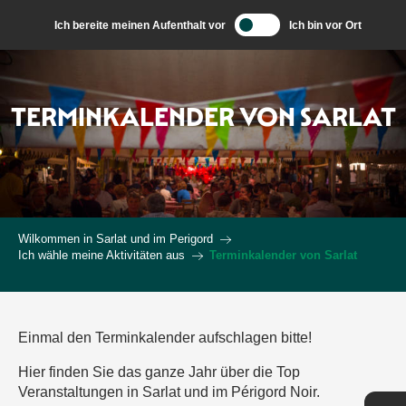
Aller
Ich bereite meinen Aufenthalt vor
Ich bin vor Ort
au
contenu
principal
TERMINKALENDER VON SARLAT
Wilkommen in Sarlat und im Perigord
Ich wähle meine Aktivitäten aus
Terminkalender von Sarlat
Einmal den Terminkalender aufschlagen bitte!
Hier finden Sie das ganze Jahr über die Top
Veranstaltungen in Sarlat und im Périgord Noir.