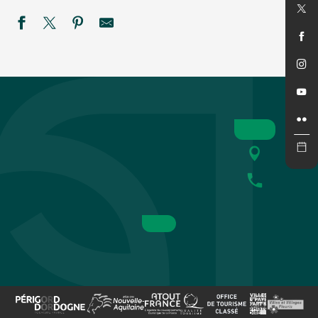
Cinéma en plein air : Super Girl
Bodega du Rugby de St Cyprien
Concert de "New sky"
Eté actif - Paddle à Fossemagne
Marché gourmand à Campagne
Fantaisies
SEMAINE DE LA NUIT : Sur la piste des petits carnivores à
REPAS MUSICAL à LA FERME
Black magic Band
Été Actif : Pack raft
Festival rêve en Vézère
Été Actif - Spéléologie -COMPLET