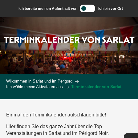
Aller
Ich bereite meinen Aufenthalt vor
Ich bin vor Ort
au
contenu
principal
TERMINKALENDER VON SARLAT
Wilkommen in Sarlat und im Perigord
Ich wähle meine Aktivitäten aus
Terminkalender von Sarlat
Einmal den Terminkalender aufschlagen bitte!
Hier finden Sie das ganze Jahr über die Top
Veranstaltungen in Sarlat und im Périgord Noir.