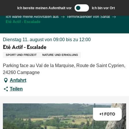
Aller
Ich bereite meinen Aufenthalt vor
Ich bin vor Ort
au
Wilkommen in Sarlat und im Perigord
Ich wähle meine Aktivitäten aus
Terminkalender von Sarlat
contenu
Eté Actif - Escalade
principal
Dienstag 11. august von 09:00 bis zu 12:00
Eté Actif - Escalade
SPORT UND FREIZEIT
NATURE UND ERHOLUNG
Parking face au Val de la Marquise, Route de Saint Cyprien,
24260 Campagne
Anfahrt
Teilen
+1 FOTO