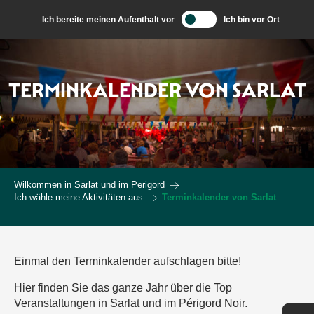
Aller
Ich bereite meinen Aufenthalt vor
Ich bin vor Ort
au
contenu
principal
TERMINKALENDER VON SARLAT
Wilkommen in Sarlat und im Perigord
Ich wähle meine Aktivitäten aus
Terminkalender von Sarlat
Einmal den Terminkalender aufschlagen bitte!
Hier finden Sie das ganze Jahr über die Top
Veranstaltungen in Sarlat und im Périgord Noir.