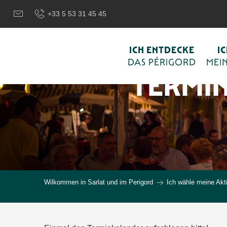
Aller
+33 5 53 31 45 45
au
contenu
principal
ICH ENTDECKE
I
DAS PÉRIGORD
MEIN
TERMI
Wilkommen in Sarlat und im Perigord
Ich wähle meine Akti