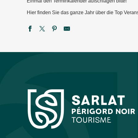
Einmal den Terminkalender aufschlagen bitte!
Hier finden Sie das ganze Jahr über die Top Verans
Bodega du Rugby de St Cyprien
Ciné Plein Air : Toy Story 5
SEMAINE DE LA NUIT : Sur la piste des petits carnivores à
Marché gourmand nocturne à Valojoulx
PEIRAGUDA en Concert
Marché gourmand nocturne aux Eyzies
Black magic Band
Marché gourmand à Campagne
Festival rêve en Vézère
Été Actif : Pack raft
Atelier bracelet porte-bonheur
Marché artisanal en nocturne au Bugue