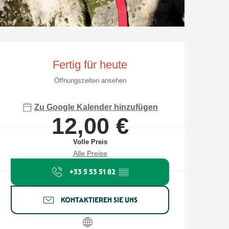
Öffnungszeiten & Kontaktdate
Fertig für heute
Öffnungszeiten ansehen
Zu Google Kalender hinzufügen
12,00 €
Volle Preis
Alle Preise
+33 5 53 51 82
▒▒
KONTAKTIEREN SIE UNS