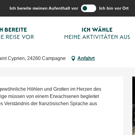
vitäten aus
Terminkalender von Sarlat
Été Actif - Spéléologie -CO
Ich bereite meinen Aufenthalt vor
Ich bin vor Ort
CH BEREITE
ICH WÄHLE
T
E REISE VOR
MEINE AKTIVITÄTEN AUS
Saint Cyprien, 24260 Campagne
Anfahrt
gewöhnliche Höhlen und Grotten im Herzen des 
hrige müssen von einem Erwachsenen begleitet 
 Verständnis der französischen Sprache aus 