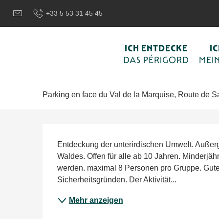
Aller
Wilkommen in Sarlat und im Perigord
Ich wähle meine Akti
+33 5 53 31 45 45
au
contenu
principal
Freitag 7. august von 14:00 bis zu 17:00
ICH ENTDECKE
I
Été Actif - Spéléologie -COMPLE
DAS PÉRIGORD
MEIN
SPORT UND FREIZEIT
NATURE UND ERHOLUNG
Parking en face du Val de la Marquise, Route de 
Beschreibung
Entdeckung der unterirdischen Umwelt. Außer
Waldes. Offen für alle ab 10 Jahren. Minderjä
werden. maximal 8 Personen pro Gruppe. Gutes
Sicherheitsgründen. Der Aktivität...
Mehr anzeigen