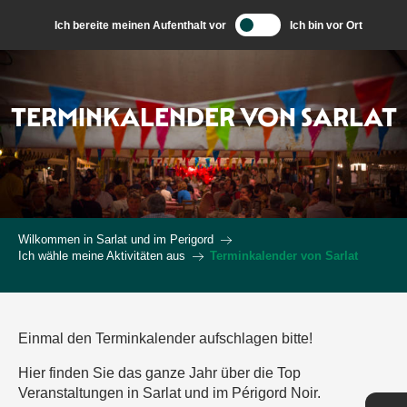
Aller
Ich bereite meinen Aufenthalt vor
Ich bin vor Ort
au
contenu
principal
TERMINKALENDER VON SARLAT
Wilkommen in Sarlat und im Perigord
Ich wähle meine Aktivitäten aus
Terminkalender von Sarlat
Einmal den Terminkalender aufschlagen bitte!
Hier finden Sie das ganze Jahr über die Top
Veranstaltungen in Sarlat und im Périgord Noir.