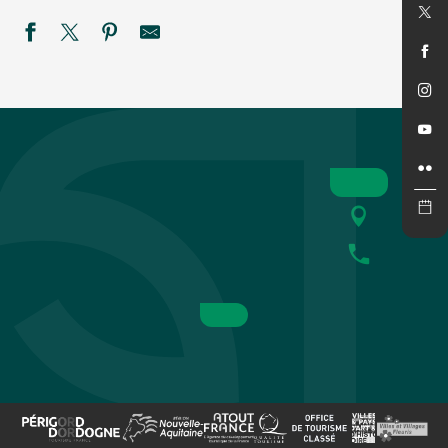
Fête votive à La Roque Gageac
Soirée blanche
Été actif : Tyrolienne géante de la Tour de Moncalou et Esca
Vide Maison
Trophee de France auto/cross sprint/car
Été Actif - Descente en canoë nocturne avec Univerland -
Ciné Concert
Marché des Producteurs de Pays à Saint Laurent la Vallée
Après-midi à Beaupuy
SEMAINE DE LA NUIT : Bal des Chauves-souris à Sainte-
Fête votive à Journiac
2ème course de caisses à savon - Cazoulès