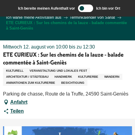
Aller
Ich bereite meinen Aufenthalt vor
Ich bin vor Ort
au
Wilkommen in Sarlat und im Perigord
Ich wähle meine Aktivitäten aus
Terminkalender von Sarlat
contenu
ETE CURIEUX : Sur les chemins de la lauze - balade commentée
principal
à Saint-Geniès
Mittwoch 12. august von 10:00 bis zu 12:30
ETE CURIEUX : Sur les chemins de la lauze - balade
commentée à Saint-Geniès
KULTURELL
VERANSTALTUNG UND LOKALES FEST
ARCHITEKTUR / STÄDTEBAU
HANDWERK
KULTURERBE
WANDERN
ANIMATIONEN ZUM KULTURERBE
BESICHTIGUNG
Parking de chasse, Route de la Truffe, 24590 Saint-Geniès
Anfahrt
Teilen