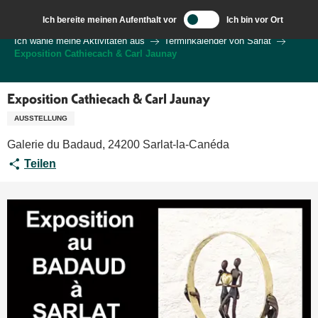
Aller
Ich bereite meinen Aufenthalt vor
Ich bin vor Ort
au
Wilkommen in Sarlat und im Perigord
Ich wähle meine Aktivitäten aus
Terminkalender von Sarlat
contenu
Exposition Cathiecach & Carl Jaunay
principal
Exposition Cathiecach & Carl Jaunay
AUSSTELLUNG
Galerie du Badaud, 24200 Sarlat-la-Canéda
Teilen