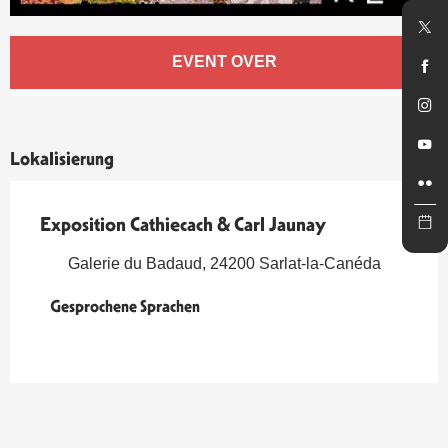
Öffnungszeiten & Kontaktdaten
EVENT OVER
Lokalisierung
Exposition Cathiecach & Carl Jaunay
Galerie du Badaud, 24200 Sarlat-la-Canéda
Gesprochene Sprachen
Gesprochene Sprachen