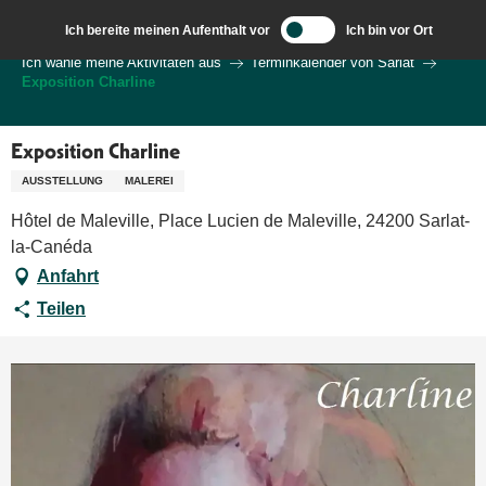
Aller
Ich bereite meinen Aufenthalt vor
Ich bin vor Ort
au
Wilkommen in Sarlat und im Perigord
Ich wähle meine Aktivitäten aus
Terminkalender von Sarlat
contenu
Exposition Charline
principal
Exposition Charline
AUSSTELLUNG
MALEREI
Hôtel de Maleville, Place Lucien de Maleville, 24200 Sarlat-
la-Canéda
Anfahrt
Teilen