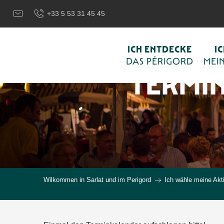
Aller
+33 5 53 31 45 45
au
contenu
principal
ICH ENTDECKE
I
DAS PÉRIGORD
MEIN
TERMI
Wilkommen in Sarlat und im Perigord
Ich wähle meine Akti