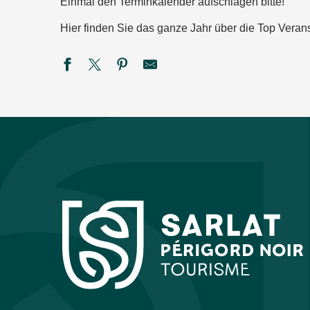
Einmal den Terminkalender aufschlagen bitte!
Hier finden Sie das ganze Jahr über die Top Verans
Bodega du Rugby de St Cyprien
Ciné Plein Air : Toy Story 5
SEMAINE DE LA NUIT : Sur la piste des petits carnivores à
Marché gourmand nocturne à Valojoulx
PEIRAGUDA en Concert
Marché gourmand nocturne aux Eyzies
Black magic Band
Marché gourmand à Campagne
Festival rêve en Vézère
Été Actif : Pack raft
Atelier bracelet porte-bonheur
Marché artisanal en nocturne au Bugue