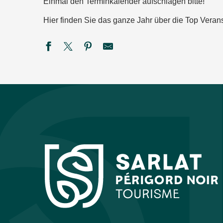
Einmal den Terminkalender aufschlagen bitte!
Hier finden Sie das ganze Jahr über die Top Verans
Festival du Périgord Noir : les minis concerts de l'Ensemble
La Roche enchantée à la Roque Saint-Christophe
Théâtre du Fon du Loup :"F. Verteramo Blues Band"
Été actif - Golf'O
Marché gourmand nocturne à Saint-Léon-sur-Vézère
Été actif : Spéléologie
Commerces en Fête
Les Crépusculaires du Château de Salignac
Monster Spectacular - Siorac
44ème Festival du Périgord Noir - Ballaké Sissoko & Vincen
Festival de théâtre baroque L'Oghmac - La Grande Vadrouill
SEMAINE DE LA NUIT - Défi nature à la ferme de Rozel