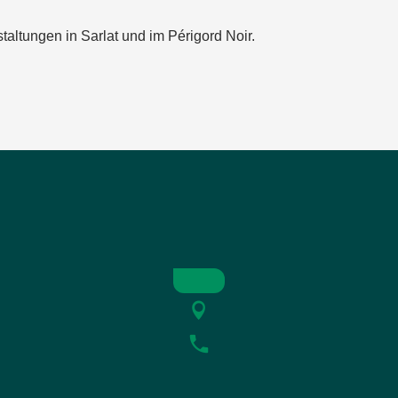
taltungen in Sarlat und im Périgord Noir.
 Baroque
t Segal
e