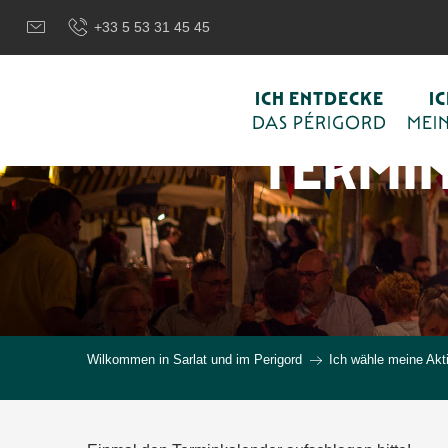
Aller
+33 5 53 31 45 45
au
contenu
principal
ICH ENTDECKE
I
DAS PÉRIGORD
MEIN
TERMI
Wilkommen in Sarlat und im Perigord
Ich wähle meine Akti