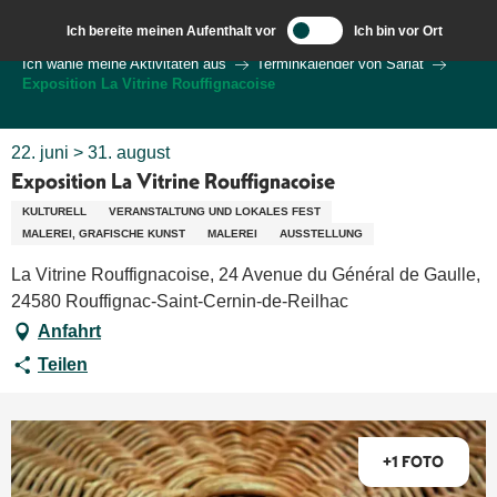
Aller
Ich bereite meinen Aufenthalt vor
Ich bin vor Ort
au
Wilkommen in Sarlat und im Perigord
Ich wähle meine Aktivitäten aus
Terminkalender von Sarlat
contenu
Exposition La Vitrine Rouffignacoise
principal
22. juni > 31. august
Exposition La Vitrine Rouffignacoise
KULTURELL
VERANSTALTUNG UND LOKALES FEST
MALEREI, GRAFISCHE KUNST
MALEREI
AUSSTELLUNG
La Vitrine Rouffignacoise, 24 Avenue du Général de Gaulle,
24580 Rouffignac-Saint-Cernin-de-Reilhac
Anfahrt
Teilen
+1 FOTO