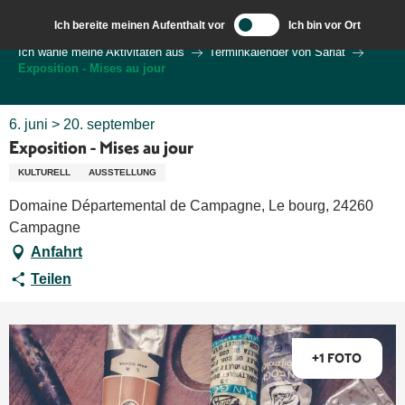
Aller
Ich bereite meinen Aufenthalt vor
Ich bin vor Ort
au
Wilkommen in Sarlat und im Perigord
Ich wähle meine Aktivitäten aus
Terminkalender von Sarlat
contenu
Exposition - Mises au jour
principal
6. juni > 20. september
Exposition - Mises au jour
KULTURELL
AUSSTELLUNG
Domaine Départemental de Campagne, Le bourg, 24260
Campagne
Anfahrt
Teilen
+1 FOTO