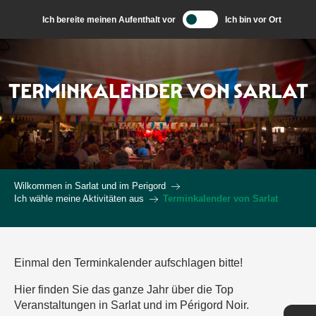
Aller
Ich bereite meinen Aufenthalt vor
Ich bin vor Ort
au
contenu
principal
TERMINKALENDER VON SARLAT
Wilkommen in Sarlat und im Perigord
Ich wähle meine Aktivitäten aus
Terminkalender von Sarlat
Einmal den Terminkalender aufschlagen bitte!
Hier finden Sie das ganze Jahr über die Top
Veranstaltungen in Sarlat und im Périgord Noir.