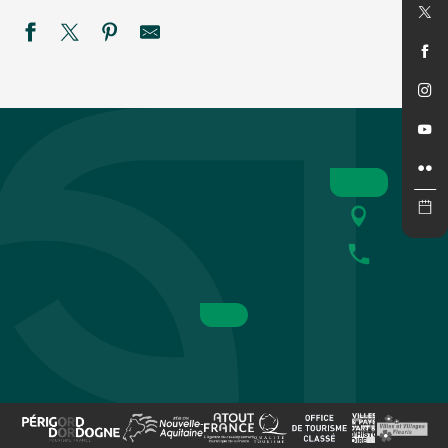
Ciné Plein Air : Toy Story 5
Concert de "New sky"
Fantaisies
SEMAINE DE LA NUIT : Sur la piste des petits carnivores à
Cinéma en plein air : Super Girl
Marché gourmand nocturne aux Eyzies
Été Actif : Pack raft
Bodega du Rugby de St Cyprien
Atelier bracelet porte-bonheur
PEIRAGUDA en Concert
REPAS MUSICAL à LA FERME
Marché gourmand à Campagne